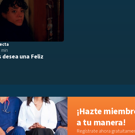
ecta
2 min
 desea una Feliz
¡Hazte miembro
a tu manera!
Regístrate ahora gratuitamen