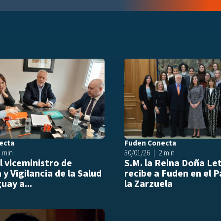
list
Añadir a playlist
ecta
Fuden Conecta
2 min
30/01/26
2 min
el viceministro de
S.M. la Reina Doña Let
 y Vigilancia de la Salud
recibe a Fuden en el P
uay a...
la Zarzuela
list
Añadir a playlist