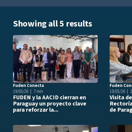
Showing all 5 results
Añadir a play
Fuden Conecta
Fuden Con
19/03/26
7 min
19/03/26
FUDEN y la AACID cierran en
Visita d
Paraguay un proyecto clave
Rectoría
para reforzar la...
de Parag
Añadir a play