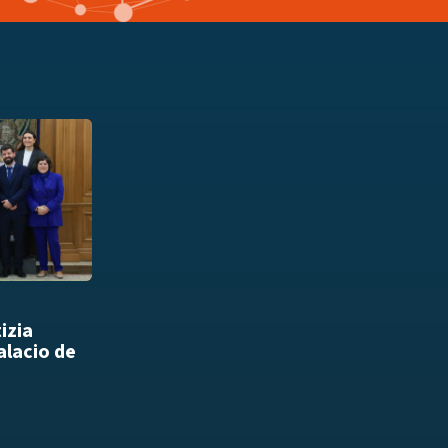
Añadir a playlist
izia
alacio de