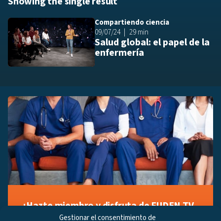
Showing the single result
Compartiendo ciencia
Añ
09/07/24
29 min
Salud global: el papel de la
enfermería
¡Hazte miembro y disfruta de FUDEN TV
a tu manera!
Gestionar el consentimiento de