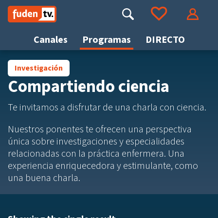
Saltar
a
Buscar
Ir a tus favoritos
Accede
contenido
Canales
Programas
DIRECTO
Investigación
Busca
Compartiendo ciencia
Te invitamos a disfrutar de una charla con ciencia.
Nuestros ponentes te ofrecen una perspectiva
única sobre investigaciones y especialidades
relacionadas con la práctica enfermera. Una
experiencia enriquecedora y estimulante, como
una buena charla.