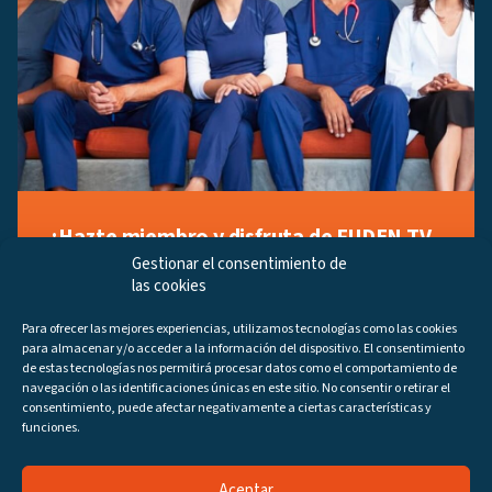
¡Hazte miembro y disfruta de FUDEN TV
a tu manera!
Gestionar el consentimiento de
las cookies
Regístrate ahora gratuitamente y marca tus videos
favoritos, descubre contenido exclusivo o accede a
Para ofrecer las mejores experiencias, utilizamos tecnologías como las cookies
los últimos programas disponibles.
para almacenar y/o acceder a la información del dispositivo. El consentimiento
Regístrate ahora
de estas tecnologías nos permitirá procesar datos como el comportamiento de
navegación o las identificaciones únicas en este sitio. No consentir o retirar el
consentimiento, puede afectar negativamente a ciertas características y
funciones.
Aceptar