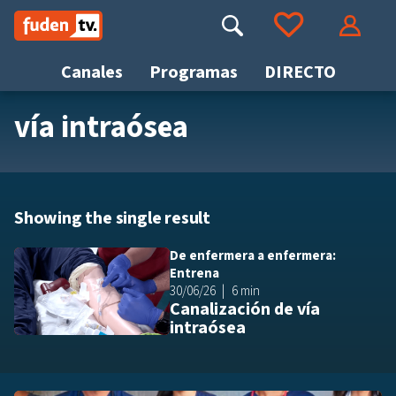
Saltar
a
Buscar
Ir a tus favoritos
Accede
contenido
Canales
Programas
DIRECTO
vía intraósea
Busca
Showing the single result
De enfermera a enfermera:
Añ
Entrena
30/06/26
6 min
Canalización de vía
intraósea