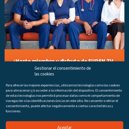
¡Hazte miembro y disfruta de FUDEN TV
a tu manera!
Gestionar el consentimiento de
las cookies
Regístrate ahora gratuitamente y marca tus videos
favoritos, descubre contenido exclusivo o accede a
Para ofrecer las mejores experiencias, utilizamos tecnologías como las cookies
los últimos programas disponibles.
para almacenar y/o acceder a la información del dispositivo. El consentimiento
Regístrate ahora
de estas tecnologías nos permitirá procesar datos como el comportamiento de
navegación o las identificaciones únicas en este sitio. No consentir o retirar el
consentimiento, puede afectar negativamente a ciertas características y
funciones.
Aceptar