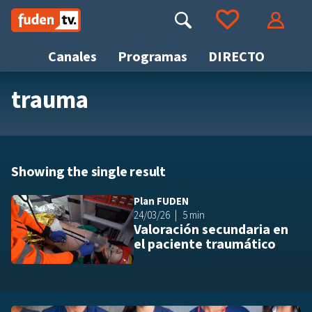
Saltar
a
Buscar
Ir a tus favoritos
Accede
contenido
Canales
Programas
DIRECTO
trauma
Busca
Showing the single result
Plan FUDEN
Añ
24/03/26
5 min
Valoración secundaria en
el paciente traumático