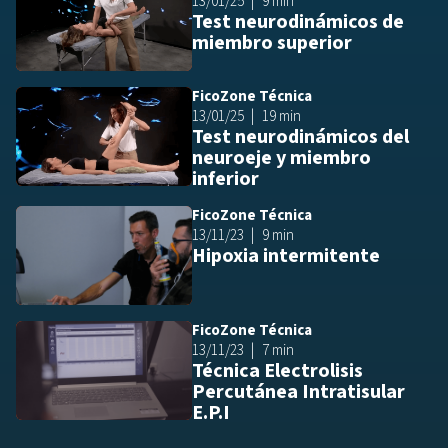
13/01/25
9 min
Test neurodinámicos de
miembro superior
FicoZone Técnica
Añ
13/01/25
19 min
Test neurodinámicos del
neuroeje y miembro
inferior
FicoZone Técnica
Añ
13/11/23
9 min
Hipoxia intermitente
FicoZone Técnica
Añ
13/11/23
7 min
Técnica Electrolisis
Percutánea Intratisular
E.P.I