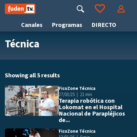
Saltar
a
Buscar
Ir a tus favoritos
Accede
contenido
Canales
Programas
DIRECTO
Técnica
Busca
Showing all 5 results
FicoZone Técnica
Añ
27/03/25
21 min
Terapia robótica con
Lokomat en el Hospital
Nacional de Parapléjicos
de...
FicoZone Técnica
Añ