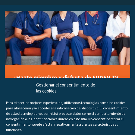
¡Hazte miembro y disfruta de FUDEN TV
a tu manera!
Gestionar el consentimiento de
las cookies
Regístrate ahora gratuitamente y marca tus videos
favoritos, descubre contenido exclusivo o accede a
Para ofrecer las mejores experiencias, utilizamos tecnologías como las cookies
los últimos programas disponibles.
para almacenar y/o acceder a la información del dispositivo. El consentimiento
Regístrate ahora
de estas tecnologías nos permitirá procesar datos como el comportamiento de
navegación o las identificaciones únicas en este sitio. No consentir o retirar el
consentimiento, puede afectar negativamente a ciertas características y
funciones.