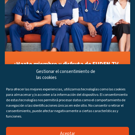
¡Hazte miembro y disfruta de FUDEN TV
a tu manera!
Gestionar el consentimiento de
las cookies
Regístrate ahora gratuitamente y marca tus videos
favoritos, descubre contenido exclusivo o accede a
Para ofrecer las mejores experiencias, utilizamos tecnologías como las cookies
los últimos programas disponibles.
para almacenar y/o acceder a la información del dispositivo. El consentimiento
Regístrate ahora
de estas tecnologías nos permitirá procesar datos como el comportamiento de
navegación o las identificaciones únicas en este sitio. No consentir o retirar el
consentimiento, puede afectar negativamente a ciertas características y
funciones.
Aceptar