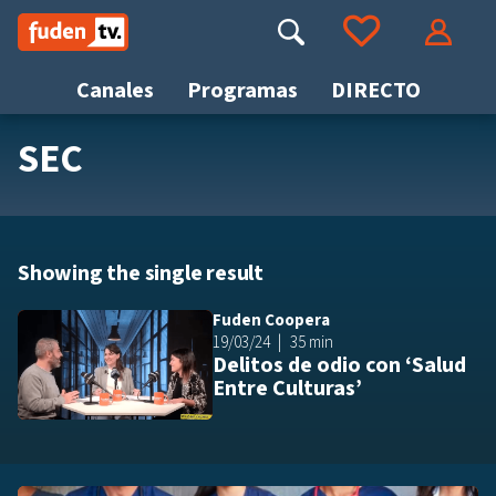
Saltar
a
Buscar
Ir a tus favoritos
Accede
contenido
Canales
Programas
DIRECTO
SEC
Busca
Showing the single result
Fuden Coopera
Añ
19/03/24
35 min
Delitos de odio con ‘Salud
Entre Culturas’