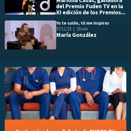
Mariona Casas, ganadora
del Premio Fuden TV en la
XI edición de los Premios...
Yo te cuido, tú me inspiras
Añ
07/11/23
26 min
María González