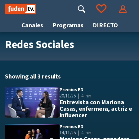
Saltar
a
Buscar
Ir a tus favoritos
Accede
contenido
Canales
Programas
DIRECTO
Redes Sociales
Busca
Showing all 3 results
Premios ED
Añ
20/11/25
4 min
Entrevista con Mariona
Casas, enfermera, actriz e
influencer
Premios ED
Añ
14/11/25
4 min