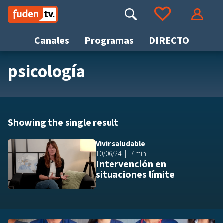
Saltar
a
Buscar
Ir a tus favoritos
Accede
contenido
Canales
Programas
DIRECTO
psicología
Busca
Showing the single result
Vivir saludable
Añ
10/06/24
7 min
Intervención en
situaciones límite