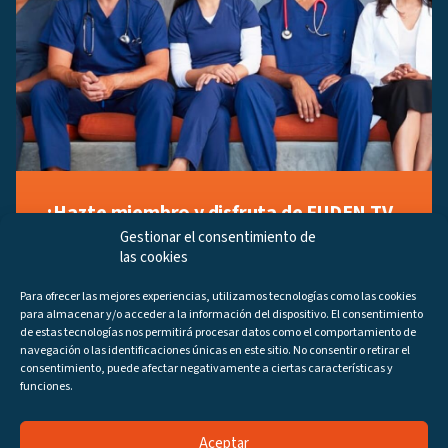
¡Hazte miembro y disfruta de FUDEN TV
a tu manera!
Gestionar el consentimiento de
las cookies
Regístrate ahora gratuitamente y marca tus videos
favoritos, descubre contenido exclusivo o accede a
Para ofrecer las mejores experiencias, utilizamos tecnologías como las cookies
los últimos programas disponibles.
para almacenar y/o acceder a la información del dispositivo. El consentimiento
Regístrate ahora
de estas tecnologías nos permitirá procesar datos como el comportamiento de
navegación o las identificaciones únicas en este sitio. No consentir o retirar el
consentimiento, puede afectar negativamente a ciertas características y
funciones.
Aceptar