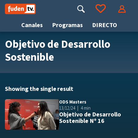
Saltar
a
Buscar
Ir a tus favoritos
Accede
contenido
Canales
Programas
DIRECTO
Objetivo de Desarrollo
Busca
Sostenible
Showing the single result
ODS Masters
Añ
13/12/24
4 min
Objetivo de Desarrollo
Sostenible Nº 16