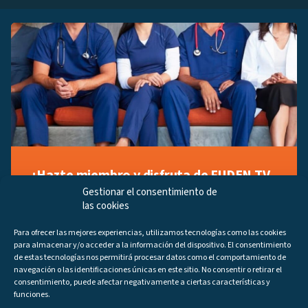
¡Hazte miembro y disfruta de FUDEN TV
a tu manera!
Gestionar el consentimiento de
las cookies
Regístrate ahora gratuitamente y marca tus videos
favoritos, descubre contenido exclusivo o accede a
Para ofrecer las mejores experiencias, utilizamos tecnologías como las cookies
los últimos programas disponibles.
para almacenar y/o acceder a la información del dispositivo. El consentimiento
Regístrate ahora
de estas tecnologías nos permitirá procesar datos como el comportamiento de
navegación o las identificaciones únicas en este sitio. No consentir o retirar el
consentimiento, puede afectar negativamente a ciertas características y
funciones.