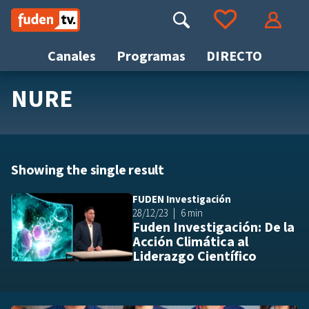
Saltar
a
Buscar
Ir a tus favoritos
Accede
contenido
Canales
Programas
DIRECTO
NURE
Busca
Showing the single result
FUDEN Investigación
Añ
28/12/23
6 min
Fuden Investigación: De la
Acción Climática al
Liderazgo Científico