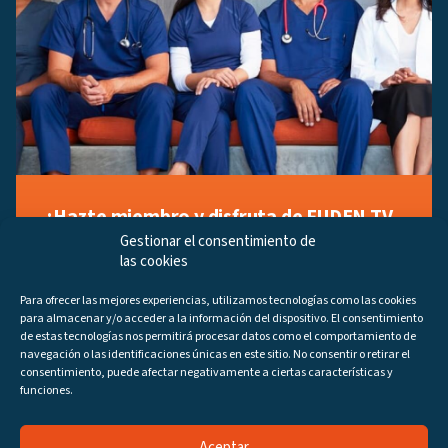
¡Hazte miembro y disfruta de FUDEN TV
a tu manera!
Gestionar el consentimiento de
las cookies
Regístrate ahora gratuitamente y marca tus videos
favoritos, descubre contenido exclusivo o accede a
Para ofrecer las mejores experiencias, utilizamos tecnologías como las cookies
los últimos programas disponibles.
para almacenar y/o acceder a la información del dispositivo. El consentimiento
Regístrate ahora
de estas tecnologías nos permitirá procesar datos como el comportamiento de
navegación o las identificaciones únicas en este sitio. No consentir o retirar el
consentimiento, puede afectar negativamente a ciertas características y
funciones.
Aceptar