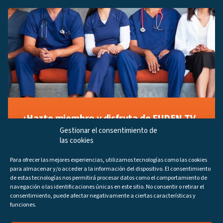
¡Hazte miembro y disfruta de FUDEN TV
a tu manera!
Gestionar el consentimiento de
las cookies
Regístrate ahora gratuitamente y marca tus videos
favoritos, descubre contenido exclusivo o accede a
Para ofrecer las mejores experiencias, utilizamos tecnologías como las cookies
los últimos programas disponibles.
para almacenar y/o acceder a la información del dispositivo. El consentimiento
Regístrate ahora
de estas tecnologías nos permitirá procesar datos como el comportamiento de
navegación o las identificaciones únicas en este sitio. No consentir o retirar el
consentimiento, puede afectar negativamente a ciertas características y
funciones.