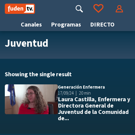
Saltar
a
Buscar
Ir a tus favoritos
Accede
contenido
Canales
Programas
DIRECTO
Juventud
Busca
Showing the single result
Generación Enfermera
Añ
17/09/24
20 min
Laura Castilla, Enfermera y
Directora General de
Juventud de la Comunidad
de...