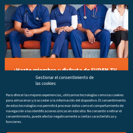
¡Hazte miembro y disfruta de FUDEN TV
a tu manera!
Gestionar el consentimiento de
las cookies
Regístrate ahora gratuitamente y marca tus videos
favoritos, descubre contenido exclusivo o accede a
Para ofrecer las mejores experiencias, utilizamos tecnologías como las cookies
los últimos programas disponibles.
para almacenar y/o acceder a la información del dispositivo. El consentimiento
Regístrate ahora
de estas tecnologías nos permitirá procesar datos como el comportamiento de
navegación o las identificaciones únicas en este sitio. No consentir o retirar el
consentimiento, puede afectar negativamente a ciertas características y
funciones.