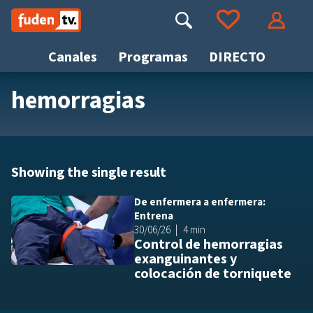
Saltar
a
Buscar
Ir a tus favoritos
Accede
contenido
Canales
Programas
DIRECTO
hemorragias
Busca
Showing the single result
De enfermera a enfermera:
Añ
Entrena
30/06/26
4 min
Control de hemorragias
exanguinantes y
colocación de torniquete