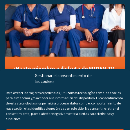
¡Hazte miembro y disfruta de FUDEN TV
a tu manera!
Gestionar el consentimiento de
las cookies
Regístrate ahora gratuitamente y marca tus videos
favoritos, descubre contenido exclusivo o accede a
Para ofrecer las mejores experiencias, utilizamos tecnologías como las cookies
los últimos programas disponibles.
para almacenar y/o acceder a la información del dispositivo. El consentimiento
Regístrate ahora
de estas tecnologías nos permitirá procesar datos como el comportamiento de
navegación o las identificaciones únicas en este sitio. No consentir o retirar el
consentimiento, puede afectar negativamente a ciertas características y
funciones.