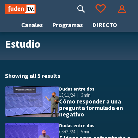
Saltar
a
Buscar
Ir a tus favoritos
Accede
contenido
Canales
Programas
DIRECTO
Estudio
Busca
Showing all 5 results
Dudas entre dos
Añ
13/11/24
6 min
Cómo responder a una
pregunta formulada en
negativo
Dudas entre dos
Añ
06/09/24
5 min