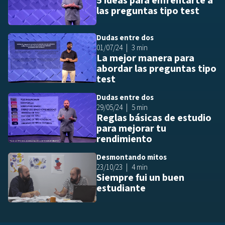
5 ideas para enfrentarte a
las preguntas tipo test
Dudas entre dos
Añ
01/07/24
3 min
La mejor manera para
abordar las preguntas tipo
test
Dudas entre dos
Añ
29/05/24
5 min
Reglas básicas de estudio
para mejorar tu
rendimiento
Desmontando mitos
Añ
23/10/23
4 min
Siempre fui un buen
estudiante