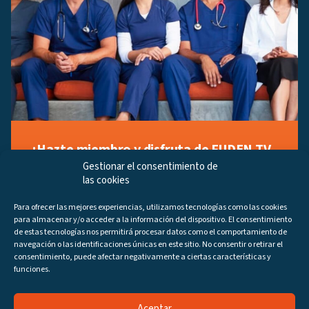
¡Hazte miembro y disfruta de FUDEN TV
a tu manera!
Gestionar el consentimiento de
las cookies
Regístrate ahora gratuitamente y marca tus videos
favoritos, descubre contenido exclusivo o accede a
Para ofrecer las mejores experiencias, utilizamos tecnologías como las cookies
los últimos programas disponibles.
para almacenar y/o acceder a la información del dispositivo. El consentimiento
Regístrate ahora
de estas tecnologías nos permitirá procesar datos como el comportamiento de
navegación o las identificaciones únicas en este sitio. No consentir o retirar el
consentimiento, puede afectar negativamente a ciertas características y
funciones.
Aceptar