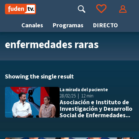
Saltar
a
Buscar
Ir a tus favoritos
Accede
contenido
Canales
Programas
DIRECTO
enfermedades raras
Busca
Showing the single result
La mirada del paciente
Añ
28/02/25
12 min
Asociación e Instituto de
Investigación y Desarrollo
Social de Enfermedades...