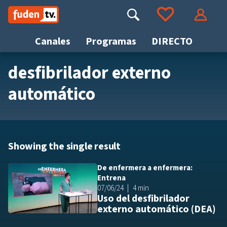
Saltar
a
Buscar
Ir a tus favoritos
Accede
contenido
Canales
Programas
DIRECTO
desfibrilador externo
Busca
automático
Showing the single result
De enfermera a enfermera:
Añ
Entrena
07/06/24
4 min
Uso del desfibrilador
externo automático (DEA)