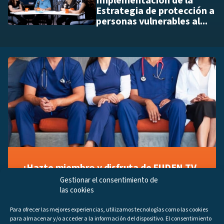
Implementación de la
Estrategia de protección a
personas vulnerables al...
¡Hazte miembro y disfruta de FUDEN TV
a tu manera!
Gestionar el consentimiento de
las cookies
Regístrate ahora gratuitamente y marca tus videos
favoritos, descubre contenido exclusivo o accede a
Para ofrecer las mejores experiencias, utilizamos tecnologías como las cookies
los últimos programas disponibles.
para almacenar y/o acceder a la información del dispositivo. El consentimiento