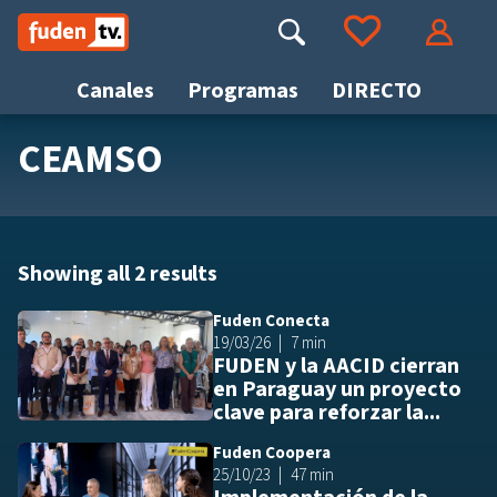
Saltar
a
Buscar
Ir a tus favoritos
Accede
contenido
Canales
Programas
DIRECTO
CEAMSO
Busca
Showing all 2 results
Fuden Conecta
Añ
19/03/26
7 min
FUDEN y la AACID cierran
en Paraguay un proyecto
clave para reforzar la...
Fuden Coopera
Añ
25/10/23
47 min