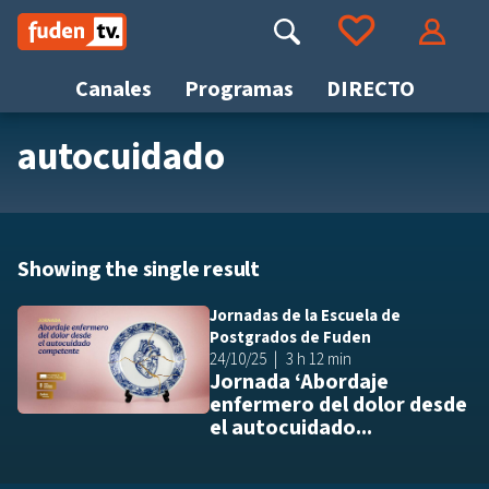
Saltar
a
Buscar
Ir a tus favoritos
Accede
contenido
Canales
Programas
DIRECTO
autocuidado
Busca
Showing the single result
Jornadas de la Escuela de
Añ
Postgrados de Fuden
24/10/25
3 h 12 min
Jornada ‘Abordaje
enfermero del dolor desde
el autocuidado...