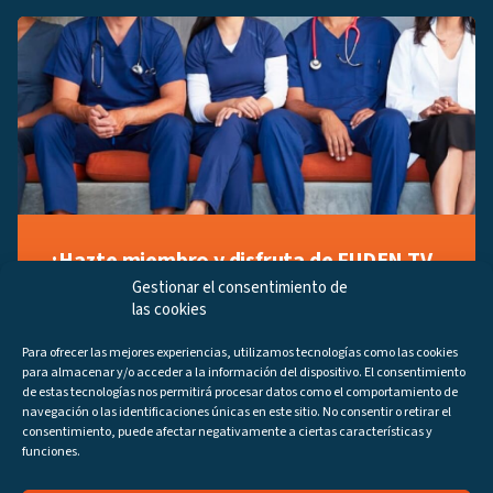
¡Hazte miembro y disfruta de FUDEN TV
a tu manera!
Gestionar el consentimiento de
las cookies
Regístrate ahora gratuitamente y marca tus videos
favoritos, descubre contenido exclusivo o accede a
Para ofrecer las mejores experiencias, utilizamos tecnologías como las cookies
los últimos programas disponibles.
para almacenar y/o acceder a la información del dispositivo. El consentimiento
Regístrate ahora
de estas tecnologías nos permitirá procesar datos como el comportamiento de
navegación o las identificaciones únicas en este sitio. No consentir o retirar el
consentimiento, puede afectar negativamente a ciertas características y
funciones.